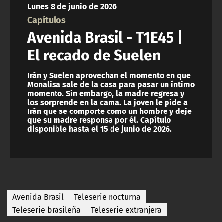
Lunes 8 de junio de 2026
ACTUALIDAD Y TENDENCIAS
Capítulos
Avenida Brasil - T1E45 |
CORPORATIVO Y TRANSPARENCIA
El recado de Suelen
CANAL DE DENUNCIAS
Irán y Suelen aprovechan el momento en que
Monalisa sale de la casa para pasar un íntimo
momento. Sin embargo, la madre regresa y
ÁREA DE PROYECTOS
los sorprende en la cama. La joven le pide a
Irán que se comporte como un hombre y deje
que su madre responsa por él. Capítulo
disponible hasta el 15 de junio de 2026.
Avenida Brasil
Teleserie nocturna
Teleserie brasileña
Teleserie extranjera