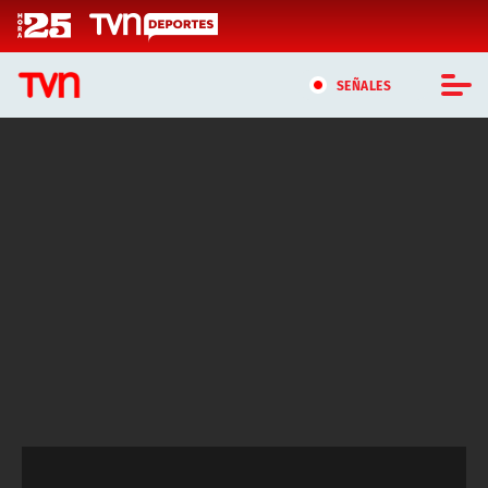
Click acá para ir directamente al contenido
SEÑALES
CASTING MASTERCHEF CHILE
CASTING TVN VERTICAL
TVN VERTICAL
TVN PLAY
PROGRAMAS
TELESERIES
NTV