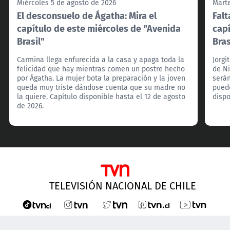
Miércoles 5 de agosto de 2026
Marte
El desconsuelo de Ágatha: Mira el
Falt
capítulo de este miércoles de "Avenida
cap
Brasil"
Bras
Carmina llega enfurecida a la casa y apaga toda la
Jorgi
felicidad que hay mientras comen un postre hecho
de Ni
por Ágatha. La mujer bota la preparación y la joven
serán
queda muy triste dándose cuenta que su madre no
puede
la quiere. Capítulo disponible hasta el 12 de agosto
dispo
de 2026.
TELEVISIÓN NACIONAL DE CHILE