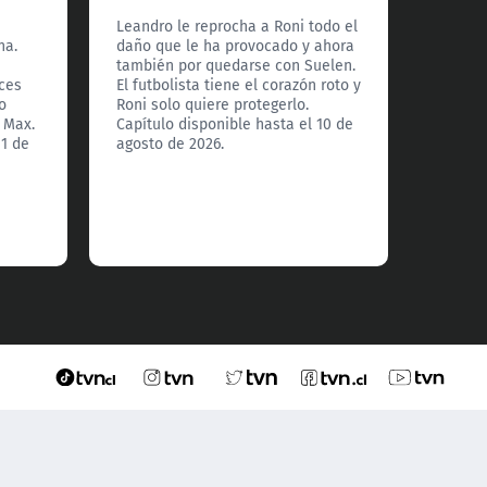
Leandro le reprocha a Roni todo el
Nina lo
na.
daño que le ha provocado y ahora
Max co
también por quedarse con Suelen.
creyen
ces
El futbolista tiene el corazón roto y
relaci
o
Roni solo quiere protegerlo.
disponi
 Max.
Capítulo disponible hasta el 10 de
de 2026
11 de
agosto de 2026.