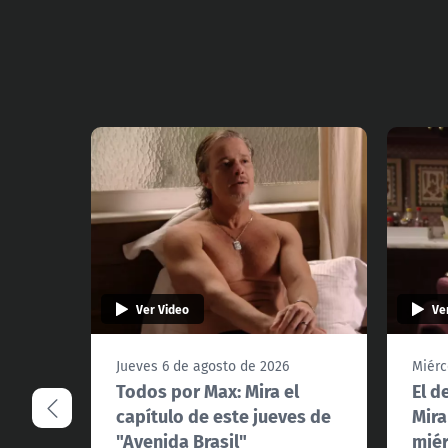
Ver Video
Ve
Jueves 6 de agosto de 2026
Miérc
Todos por Max: Mira el
El d
capítulo de este jueves de
Mira
"Avenida Brasil"
miér