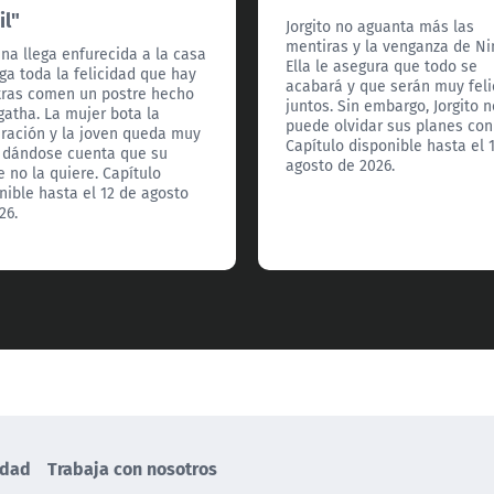
il"
Jorgito no aguanta más las
mentiras y la venganza de Ni
na llega enfurecida a la casa
Ella le asegura que todo se
ga toda la felicidad que hay
acabará y que serán muy feli
ras comen un postre hecho
juntos. Sin embargo, Jorgito n
gatha. La mujer bota la
puede olvidar sus planes con
ración y la joven queda muy
Capítulo disponible hasta el 
e dándose cuenta que su
agosto de 2026.
 no la quiere. Capítulo
nible hasta el 12 de agosto
26.
idad
Trabaja con nosotros