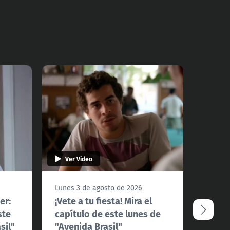
Ver Video
Ver 
Lunes 3 de agosto de 2026
Viernes
er:
¡Vete a tu fiesta! Mira el
Una i
ste
capítulo de este lunes de
capít
sil"
"Avenida Brasil"
de "A