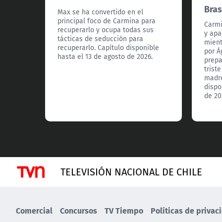
Bras
Max se ha convertido en el
principal foco de Carmina para
Carmi
recuperarlo y ocupa todas sus
y apa
tácticas de seducción para
mient
recuperarlo. Capítulo disponible
por Á
hasta el 13 de agosto de 2026.
prepa
trist
madre
dispo
de 20
TELEVISIÓN NACIONAL DE CHILE
Comercial
Concursos
TV Tiempo
Políticas de privac