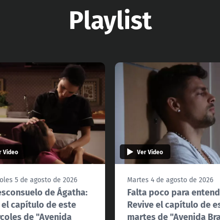
Playlist
r Video
Ver Video
oles 5 de agosto de 2026
Martes 4 de agosto de 2026
esconsuelo de Ágatha:
Falta poco para entend
 el capítulo de este
Revive el capítulo de e
coles de "Avenida
martes de "Avenida Bra