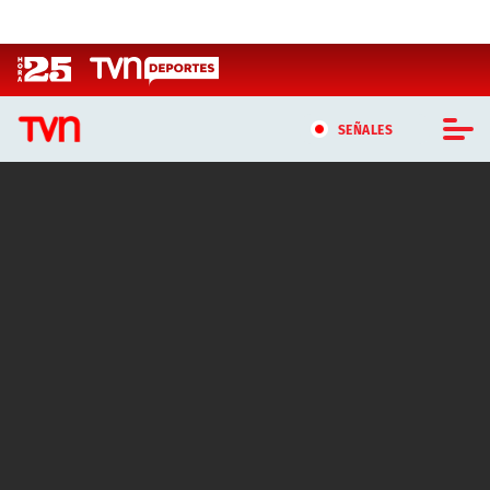
Click acá para ir directamente al contenido
SEÑALES
CASTING MASTERCHEF CHILE
CASTING TVN VERTICAL
TVN VERTICAL
TVN PLAY
PROGRAMAS
TELESERIES