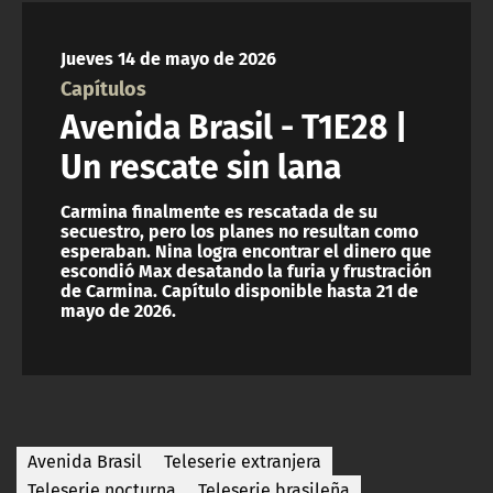
NTV
Jueves 14 de mayo de 2026
ACTUALIDAD Y TENDENCIAS
Capítulos
Avenida Brasil - T1E28 |
CORPORATIVO Y TRANSPARENCIA
Un rescate sin lana
CANAL DE DENUNCIAS
Carmina finalmente es rescatada de su
secuestro, pero los planes no resultan como
esperaban. Nina logra encontrar el dinero que
ÁREA DE PROYECTOS
escondió Max desatando la furia y frustración
de Carmina. Capítulo disponible hasta 21 de
mayo de 2026.
Avenida Brasil
Teleserie extranjera
Teleserie nocturna
Teleserie brasileña