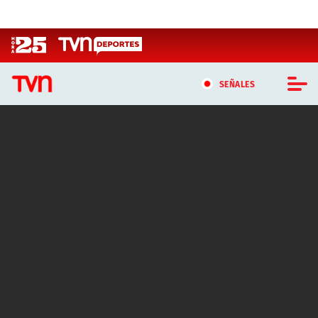
Click acá para ir directamente al contenido
SEÑALES
CASTING MASTERCHEF CHILE
CASTING TVN VERTICAL
TVN VERTICAL
TVN PLAY
PROGRAMAS
TELESERIES