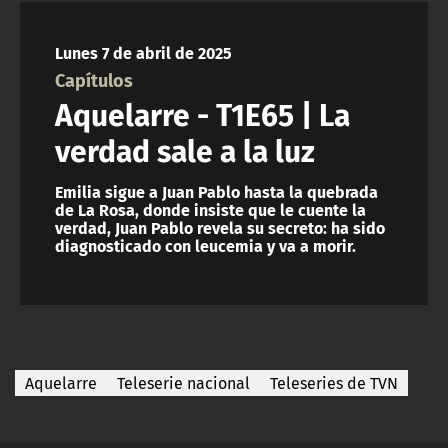
NTV
Lunes 7 de abril de 2025
ACTUALIDAD Y TENDENCIAS
Capítulos
Aquelarre - T1E65 | La
CORPORATIVO Y TRANSPARENCIA
verdad sale a la luz
CANAL DE DENUNCIAS
Emilia sigue a Juan Pablo hasta la quebrada
de La Rosa, donde insiste que le cuente la
verdad, Juan Pablo revela su secreto: ha sido
ÁREA DE PROYECTOS
diagnosticado con leucemia y va a morir.
Aquelarre
Teleserie nacional
Teleseries de TVN