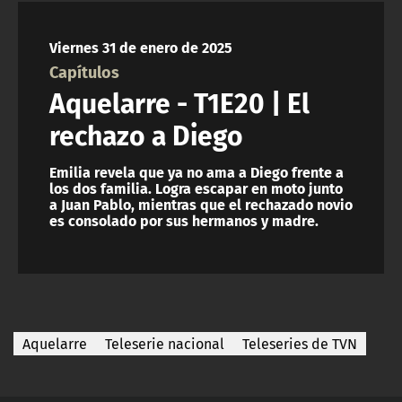
NTV
Viernes 31 de enero de 2025
ACTUALIDAD Y TENDENCIAS
Capítulos
Aquelarre - T1E20 | El
CORPORATIVO Y TRANSPARENCIA
rechazo a Diego
CANAL DE DENUNCIAS
Emilia revela que ya no ama a Diego frente a
los dos familia. Logra escapar en moto junto
a Juan Pablo, mientras que el rechazado novio
ÁREA DE PROYECTOS
es consolado por sus hermanos y madre.
Aquelarre
Teleserie nacional
Teleseries de TVN