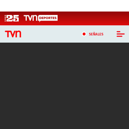
Click acá para ir directamente al contenido
SEÑALES
CASTING MASTERCHEF CHILE
CASTING TVN VERTICAL
TVN VERTICAL
TVN PLAY
PROGRAMAS
TELESERIES