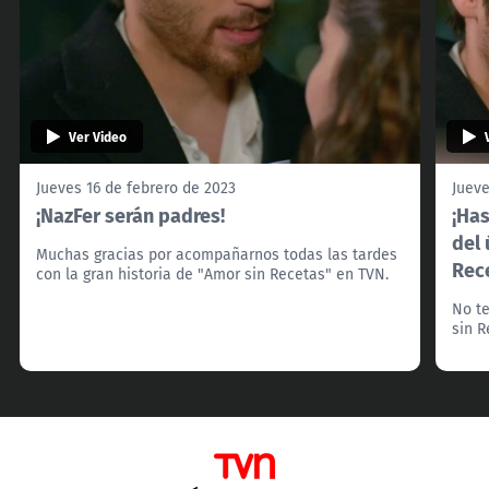
Ver Video
Jueves 16 de febrero de 2023
Jueve
¡NazFer serán padres!
¡Has
del 
Muchas gracias por acompañarnos todas las tardes
Rec
con la gran historia de "Amor sin Recetas" en TVN.
No t
sin R