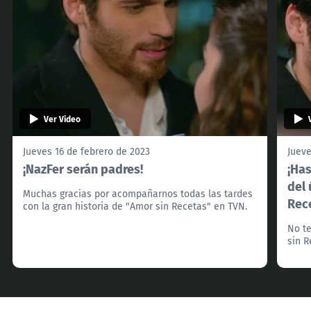
Ver Video
Jueves 16 de febrero de 2023
Jueve
¡NazFer serán padres!
¡Has
del 
Muchas gracias por acompañarnos todas las tardes
Rec
con la gran historia de "Amor sin Recetas" en TVN.
No t
sin R