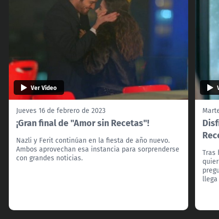
Ver Video
Jueves 16 de febrero de 2023
Marte
¡Gran final de "Amor sin Recetas"!
Disf
Rec
Nazli y Ferit continúan en la fiesta de año nuevo.
Ambos aprovechan esa instancia para sorprenderse
Tras 
con grandes noticias.
quier
preg
lleg