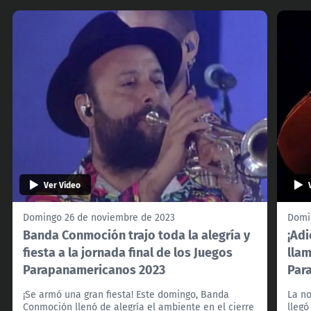
Ver Video
Domingo 26 de noviembre de 2023
Domi
Banda Conmoción trajo toda la alegría y
¡Adi
fiesta a la jornada final de los Juegos
llam
Parapanamericanos 2023
Par
¡Se armó una gran fiesta! Este domingo, Banda
La n
Conmoción llenó de alegría el ambiente en el cierre
llegó