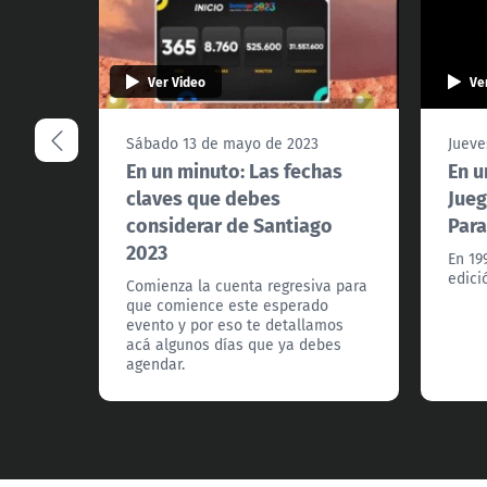
Ver Video
Ve
Sábado 13 de mayo de 2023
Jueve
En un minuto: Las fechas
En u
claves que debes
Jue
considerar de Santiago
Par
2023
En 19
edici
Comienza la cuenta regresiva para
que comience este esperado
evento y por eso te detallamos
acá algunos días que ya debes
agendar.