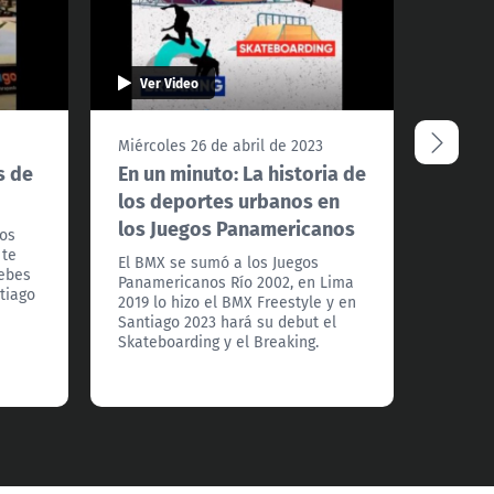
Ver Video
Ver 
Miércoles 26 de abril de 2023
Miércol
s de
En un minuto: La historia de
En un
los deportes urbanos en
pana
los Juegos Panamericanos
los
Es par
 te
en Bue
El BMX se sumó a los Juegos
debes
grandes
Panamericanos Río 2002, en Lima
tiago
que má
2019 lo hizo el BMX Freestyle y en
simple
Santiago 2023 hará su debut el
juegos.
Skateboarding y el Breaking.