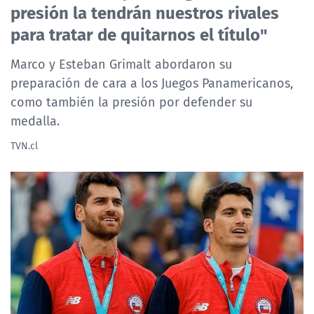
presión la tendrán nuestros rivales
NTV
para tratar de quitarnos el título"
ACTUALIDAD Y TENDENCIAS
Marco y Esteban Grimalt abordaron su
preparación de cara a los Juegos Panamericanos,
CORPORATIVO Y TRANSPARENCIA
como también la presión por defender su
medalla.
CANAL DE DENUNCIAS
TVN.cl
ÁREA DE PROYECTOS