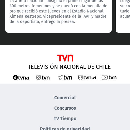
La atleta nacional consiguió el primer lugar de los
Luego
400 metros femeninos y se quedó con la medalla de
sincr
oro que recibió este jueves en el Estadio Nacional.
tuvie
Ximena Restrepo, vicepresidente de la IAAF y madre
acuát
de la deportista, entregó la presea.
TELEVISIÓN NACIONAL DE CHILE
Comercial
Concursos
TV Tiempo
Políticas de privacidad