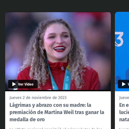
Ver Video
Jueves 2 de noviembre de 2023
Juev
Lágrimas y abrazo con su madre: la
En e
premiación de Martina Weil tras ganar la
luc
medalla de oro
nata