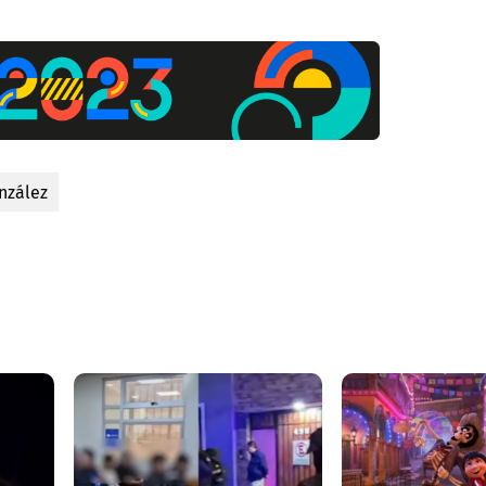
nzález