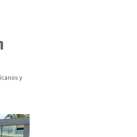
n
ricanos y