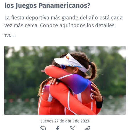
los Juegos Panamericanos?
NTV
La fiesta deportiva más grande del año está cada
ACTUALIDAD Y TENDENCIAS
vez más cerca. Conoce aquí todos los detalles.
TVN.cl
CORPORATIVO Y TRANSPARENCIA
CANAL DE DENUNCIAS
ÁREA DE PROYECTOS
Jueves 27 de abril de 2023