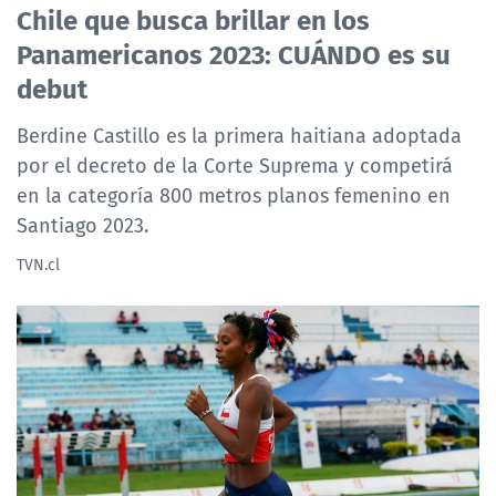
Chile que busca brillar en los
NTV
Panamericanos 2023: CUÁNDO es su
ACTUALIDAD Y TENDENCIAS
debut
Berdine Castillo es la primera haitiana adoptada
CORPORATIVO Y TRANSPARENCIA
por el decreto de la Corte Suprema y competirá
en la categoría 800 metros planos femenino en
CANAL DE DENUNCIAS
Santiago 2023.
ÁREA DE PROYECTOS
TVN.cl