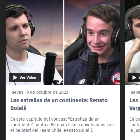
Ver Video
Jueves 19 de octubre de 2023
Jueve
Las estrellas de un continente: Renato
Las 
Bolelli
Var
En este capítulo del vodcast "Estrellas de un
En es
continente", junto a Esteban Leal, conversamos con
conti
el pelotari del Team Chile, Renato Bolelli.
la ju