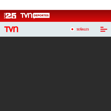
Click acá para ir directamente al contenido
SEÑALES
CASTING MASTERCHEF CHILE
CASTING TVN VERTICAL
TVN VERTICAL
TVN PLAY
PROGRAMAS
TELESERIES