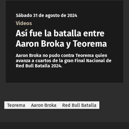
NTV
Sábado 31 de agosto de 2024
ACTUALIDAD Y TENDENCIAS
Videos
Así fue la batalla entre
CORPORATIVO Y TRANSPARENCIA
Aaron Broka y Teorema
CANAL DE DENUNCIAS
Aaron Broka no pudo contra Teorema quien
avanza a cuartos de la gran Final Nacional de
Red Bull Batalla 2024.
ÁREA DE PROYECTOS
Teorema
Aaron Broka
Red Bull Batalla