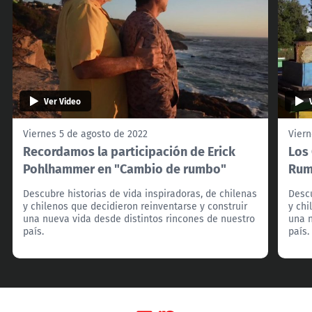
Ver Video
Viernes 5 de agosto de 2022
Viern
Recordamos la participación de Erick
Los
Pohlhammer en "Cambio de rumbo"
Rum
Descubre historias de vida inspiradoras, de chilenas
Descu
y chilenos que decidieron reinventarse y construir
y chi
una nueva vida desde distintos rincones de nuestro
una n
país.
país.