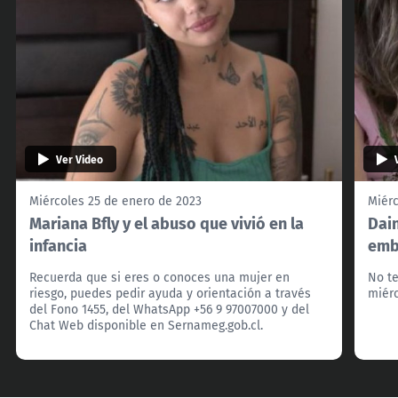
Ver Video
Miércoles 25 de enero de 2023
Miérc
Mariana Bfly y el abuso que vivió en la
Dai
infancia
emb
Recuerda que si eres o conoces una mujer en
No te
riesgo, puedes pedir ayuda y orientación a través
miérc
del Fono 1455, del WhatsApp +56 9 97007000 y del
Chat Web disponible en Sernameg.gob.cl.