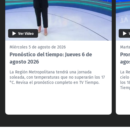
Ver Video
Miércoles 5 de agosto de 2026
Marte
Pronóstico del tiempo: Jueves 6 de
Pron
agosto 2026
ago
La Región Metropolitana tendrá una jornada
La Re
soleada, con temperaturas que no superarán los 17
ciel
°C. Revisa el pronóstico completo en TV Tiempo.
los 1
Tiem