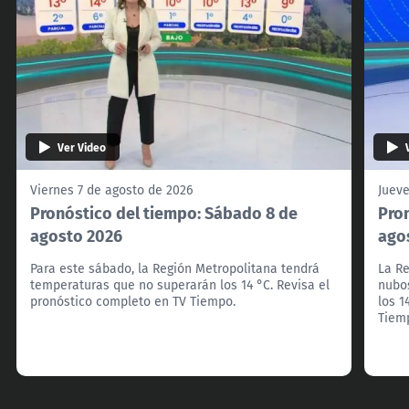
Ver Video
Viernes 7 de agosto de 2026
Jueve
Pronóstico del tiempo: Sábado 8 de
Pron
agosto 2026
ago
Para este sábado, la Región Metropolitana tendrá
La Re
temperaturas que no superarán los 14 °C. Revisa el
nubo
pronóstico completo en TV Tiempo.
los 1
Tiem