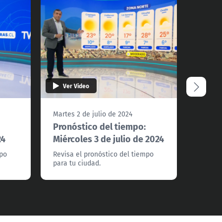
Ver Video
Ver 
Martes 2 de julio de 2024
Lunes 1
Pronóstico del tiempo:
Pronó
24
Miércoles 3 de julio de 2024
Marte
mpo
Revisa el pronóstico del tiempo
Revisa
para tu ciudad.
para tu