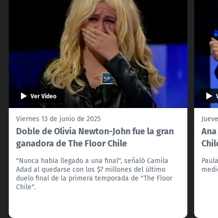
Ver Video
Viernes 13 de junio de 2025
Jueve
Doble de Olivia Newton-John fue la gran
Ana 
ganadora de The Floor Chile
Chil
"Nunca había llegado a una final", señaló Camila
Paula
Adad al quedarse con los $7 millones del último
medi
duelo final de la primera temporada de "The Floor
Chile".