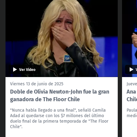
Ver Video
Viernes 13 de junio de 2025
Jueve
Doble de Olivia Newton-John fue la gran
Ana 
ganadora de The Floor Chile
Chil
"Nunca había llegado a una final", señaló Camila
Paula
Adad al quedarse con los $7 millones del último
medi
duelo final de la primera temporada de "The Floor
Chile".