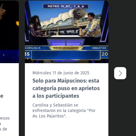
Ver 
Miércoles 11 de junio de 2025
Miércol
Solo para Maipucinos: esta
Doble
categoría puso en aprietos
vuelv
he
a los participantes
final
Carolina y Sebastián se
Fernand
enfrentaron en la categoría "Por
acumul
Av. Los Pajaritos".
durante
pesos
semana
a
"The Fl
a de