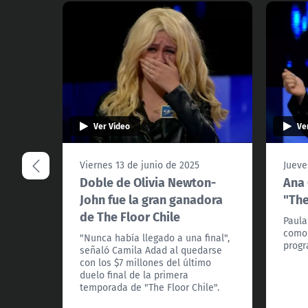
Ver Video
Ve
Viernes 13 de junio de 2025
Jueve
Doble de Olivia Newton-
Ana 
John fue la gran ganadora
"The
de The Floor Chile
Paula
como 
"Nunca había llegado a una final",
progr
señaló Camila Adad al quedarse
con los $7 millones del último
duelo final de la primera
temporada de "The Floor Chile".