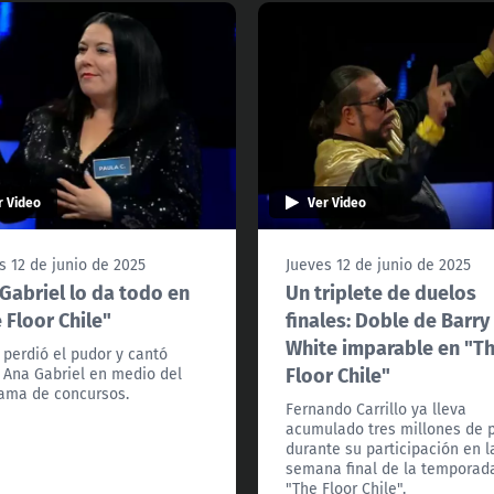
r Video
Ver Video
s 12 de junio de 2025
Jueves 12 de junio de 2025
Gabriel lo da todo en
Un triplete de duelos
 Floor Chile"
finales: Doble de Barry
White imparable en "T
 perdió el pudor y cantó
Floor Chile"
Ana Gabriel en medio del
ama de concursos.
Fernando Carrillo ya lleva
acumulado tres millones de 
durante su participación en l
semana final de la temporad
"The Floor Chile".