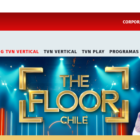
CORPORA
NG TVN VERTICAL
TVN VERTICAL
TVN PLAY
PROGRAMAS