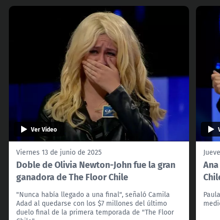
Ver Video
Viernes 13 de junio de 2025
Jueve
Doble de Olivia Newton-John fue la gran
Ana 
ganadora de The Floor Chile
Chil
"Nunca había llegado a una final", señaló Camila
Paula
Adad al quedarse con los $7 millones del último
medi
duelo final de la primera temporada de "The Floor