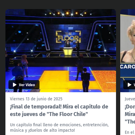
Ver Video
Viernes 13 de junio de 2025
Jueve
¡Final de temporadal! Mira el capítulo de
¡Don
este jueves de "The Floor Chile"
Mira
"The
Un capítulo final lleno de emociones, entretención,
música y ¡duelos de alto impacto!
En el