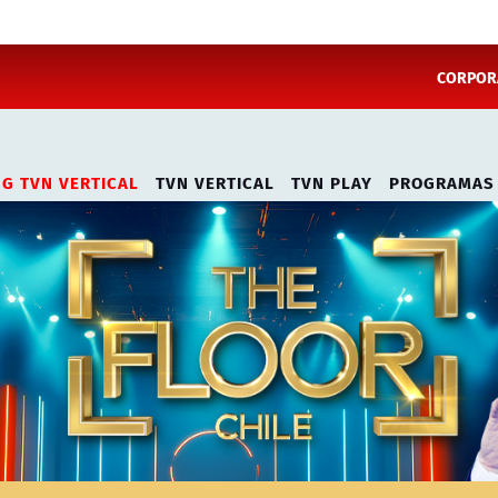
CORPORA
NG TVN VERTICAL
TVN VERTICAL
TVN PLAY
PROGRAMAS