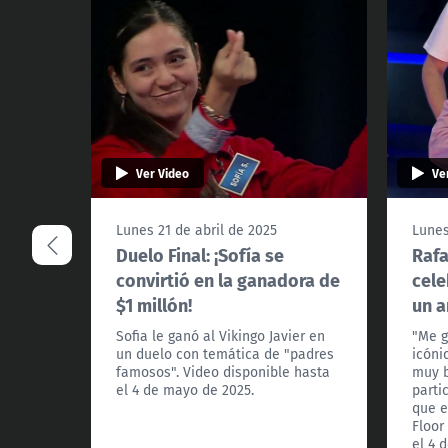
Ver Video
Ve
Lunes 21 de abril de 2025
Lunes
Duelo Final: ¡Sofía se
Rafa
convirtió en la ganadora de
cele
$1 millón!
un a
Sofia le ganó al Vikingo Javier en
"Me g
un duelo con temática de "padres
icóni
famosos". Video disponible hasta
muy b
el 4 de mayo de 2025.
parti
que e
Floor
el 4 