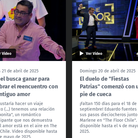
r Video
Ver Video
 21 de abril de 2025
Domingo 20 de abril de 2025
el busca ganar para
El duelo de "Fiestas
brar el reencuentro con
Patrias" comenzó con 
ntiguo amor
pie de cueca
ustaría hacer un viaje
¡Faltan 150 días para el 18 de
co (...) tenemos una relación
septiembre! Eduardo fuentes
onita", un romántico
sus pasos dieciocheros junto
cipante que nos demuestra
Marlene en "The Floor Chile".
l amor está en el aire en The
disponible hasta el 4 de may
 Chile. Video disponible hasta
2025.
de mayo de 2025.