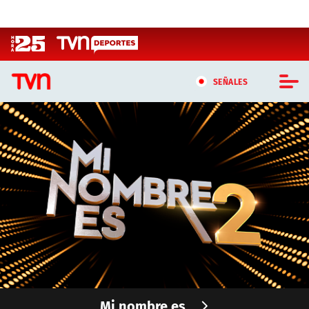
Click acá para ir directamente al contenido
SEÑALES
CASTING MASTERCHEF CHILE
CASTING TVN VERTICAL
TVN VERTICAL
TVN PLAY
PROGRAMAS
TELESERIES
Mi nombre es