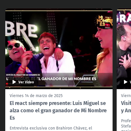
Ver Video
Viernes 14 de marzo de 2025
Viern
El react siempre presente: Luis Miguel se
Visi
alza como el gran ganador de Mi Nombre
y A
Es
Profe
Stefa
Entrevista exclusiva con Brahiron Chávez, el