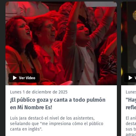
Ver Video
Lunes 1 de diciembre de 2025
Lunes
¡El público goza y canta a todo pulmón
"Ha
en Mi Nombre Es!
refl
Luis Jara destacó el nivel de los asistentes,
El an
señalando que "me impresiona cómo el público
desta
canta en inglés".
sus 
agrad