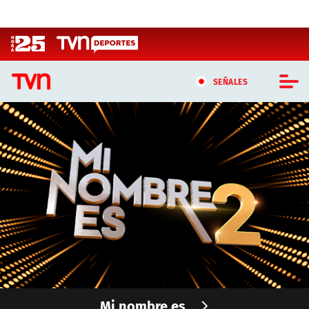
Click acá para ir directamente al contenido
SEÑALES
CASTING MASTERCHEF CHILE
CASTING TVN VERTICAL
TVN VERTICAL
TVN PLAY
PROGRAMAS
TELESERIES
Mi nombre es