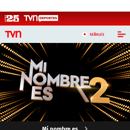
Click acá para ir directamente al contenido
SEÑALES
CASTING MASTERCHEF CHILE
CASTING TVN VERTICAL
TVN VERTICAL
TVN PLAY
PROGRAMAS
TELESERIES
Mi nombre es