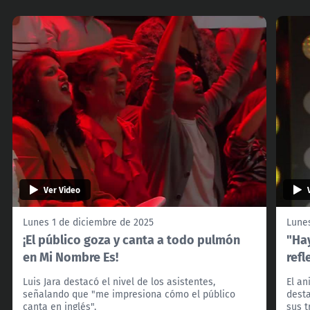
Ver Video
Lunes 1 de diciembre de 2025
Lunes
¡El público goza y canta a todo pulmón
"Ha
en Mi Nombre Es!
refl
Luis Jara destacó el nivel de los asistentes,
El an
señalando que "me impresiona cómo el público
desta
canta en inglés".
sus 