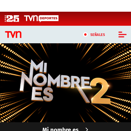
Click acá para ir directamente al contenido
SEÑALES
CASTING MASTERCHEF CHILE
CASTING TVN VERTICAL
TVN VERTICAL
TVN PLAY
PROGRAMAS
TELESERIES
Mi nombre es