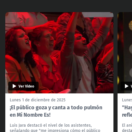
Ver Video
Lunes 1 de diciembre de 2025
Lunes
¡El público goza y canta a todo pulmón
"Ha
en Mi Nombre Es!
refl
Luis Jara destacó el nivel de los asistentes,
El an
señalando que "me impresiona cómo el público
desta