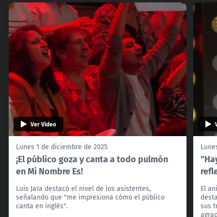
Ver Video
Lunes 1 de diciembre de 2025
Lunes
¡El público goza y canta a todo pulmón
"Ha
en Mi Nombre Es!
refl
Luis Jara destacó el nivel de los asistentes,
El an
señalando que "me impresiona cómo el público
desta
canta en inglés".
sus 
agrad