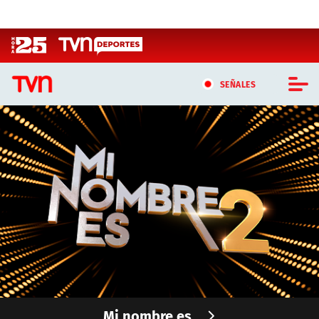
Click acá para ir directamente al contenido
SEÑALES
CASTING MASTERCHEF CHILE
CASTING TVN VERTICAL
TVN VERTICAL
TVN PLAY
PROGRAMAS
TELESERIES
Mi nombre es