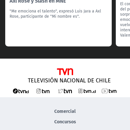
Axl Rose y Slash en MNE
El co
del p
"Me emociona el talento", expresó Luis Jara a Axl
sorpr
Rose, participante de "Mi nombre es".
emoci
vuel
inte
Valen
TELEVISIÓN NACIONAL DE CHILE
Comercial
Concursos