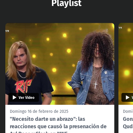
Playlist
Ver Video
Domingo 16 de febrero de 2025
Domi
"Necesito darte un abrazo": las
Gon
reacciones que causó la presenación de
Qud