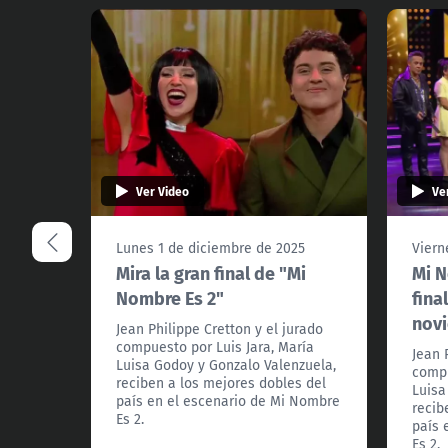
Ver Video
Ve
Lunes 1 de diciembre de 2025
Viern
Mira la gran final de "Mi
Mi N
Nombre Es 2"
fina
nov
Jean Philippe Cretton y el jurado
compuesto por Luis Jara, María
Jean 
Luisa Godoy y Gonzalo Valenzuela,
compu
reciben a los mejores dobles del
Luisa
país en el escenario de Mi Nombre
recib
Es 2.
país 
Es 2.