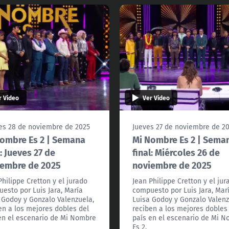
r Video
Ver Video
es 28 de noviembre de 2025
Jueves 27 de noviembre de 2
ombre Es 2 | Semana
Mi Nombre Es 2 | Sema
l: Jueves 27 de
final: Miércoles 26 de
iembre de 2025
noviembre de 2025
Philippe Cretton y el jurado
Jean Philippe Cretton y el jur
esto por Luis Jara, María
compuesto por Luis Jara, Mar
 Godoy y Gonzalo Valenzuela,
Luisa Godoy y Gonzalo Valenz
en a los mejores dobles del
reciben a los mejores dobles
en el escenario de Mi Nombre
país en el escenario de Mi 
Es 2.