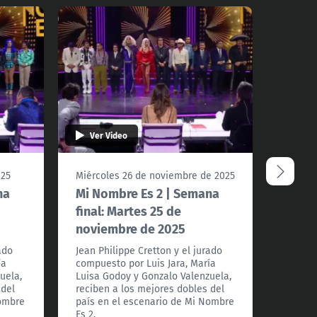
Ver Video
Ver 
025
Miércoles 26 de noviembre de 2025
Martes
na
Mi Nombre Es 2 | Semana
Reviv
final: Martes 25 de
Nombr
noviembre de 2025
Jean Ph
compue
ado
Jean Philippe Cretton y el jurado
Luisa 
ía
compuesto por Luis Jara, María
recibe
uela,
Luisa Godoy y Gonzalo Valenzuela,
país e
 del
reciben a los mejores dobles del
Es 2.
Nombre
país en el escenario de Mi Nombre
Es 2.