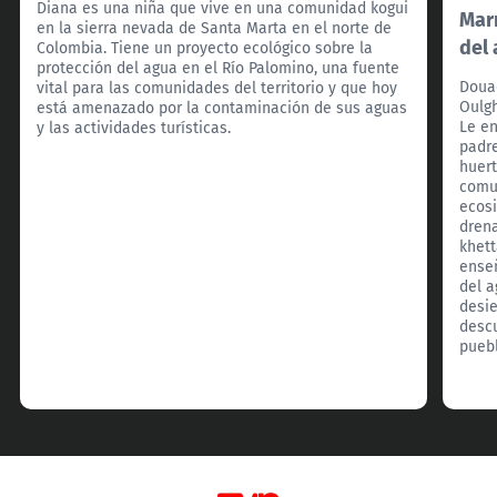
Diana es una niña que vive en una comunidad kogui
Marr
en la sierra nevada de Santa Marta en el norte de
del
Colombia. Tiene un proyecto ecológico sobre la
protección del agua en el Río Palomino, una fuente
Douae
vital para las comunidades del territorio y que hoy
Oulgh
está amenazado por la contaminación de sus aguas
Le e
y las actividades turísticas.
padr
huert
comun
ecos
drena
khett
enseñ
del a
desie
descu
pueb