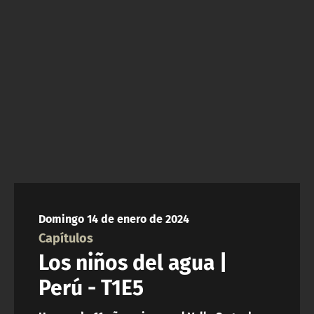
NTV
ACTUALIDAD Y TENDENCIAS
CORPORATIVO Y TRANSPARENCIA
CANAL DE DENUNCIAS
ÁREA DE PROYECTOS
Domingo 14 de enero de 2024
Capítulos
Los niños del agua |
Perú - T1E5