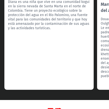
Diana es una niña que vive en una comunidad kogui
Marr
en la sierra nevada de Santa Marta en el norte de
del
Colombia. Tiene un proyecto ecológico sobre la
protección del agua en el Río Palomino, una fuente
Douae
vital para las comunidades del territorio y que hoy
Oulgh
está amenazado por la contaminación de sus aguas
Le e
y las actividades turísticas.
padr
huert
comun
ecos
drena
khett
enseñ
del a
desie
descu
pueb