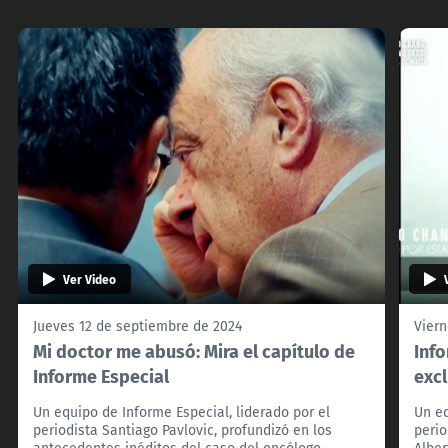
Ver Video
Jueves 12 de septiembre de 2024
Viern
Mi doctor me abusó: Mira el capítulo de
Info
Informe Especial
excl
Un equipo de Informe Especial, liderado por el
Un eq
periodista Santiago Pavlovic, profundizó en los
perio
antecedentes inéditos del caso del oncólogo
Albe