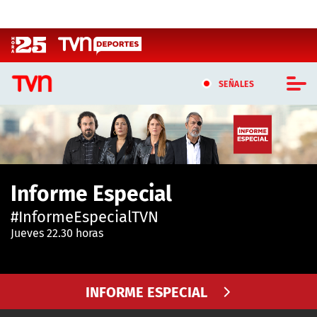
Click acá para ir directamente al contenido
SEÑALES
CASTING MASTERCHEF CHILE
CASTING TVN VERTICAL
Informe Especial
TVN VERTICAL
#InformeEspecialTVN
TVN PLAY
Jueves 22.30 horas
PROGRAMAS
INFORME ESPECIAL
TELESERIES