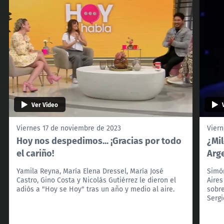
Ver Video
Viernes 17 de noviembre de 2023
Viern
Hoy nos despedimos... ¡Gracias por todo
¿Mi
el cariño!
Arg
Yamila Reyna, María Elena Dressel, María José
Simón
Castro, Gino Costa y Nicolás Gutiérrez le dieron el
Aires
adiós a "Hoy se Hoy" tras un año y medio al aire.
sobre
Serg