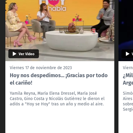
Ver Video
Viernes 17 de noviembre de 2023
Viern
Hoy nos despedimos... ¡Gracias por todo
¿Mi
el cariño!
Arg
Yamila Reyna, María Elena Dressel, María José
Simón
Castro, Gino Costa y Nicolás Gutiérrez le dieron el
Aires
adiós a "Hoy se Hoy" tras un año y medio al aire.
sobre
Serg