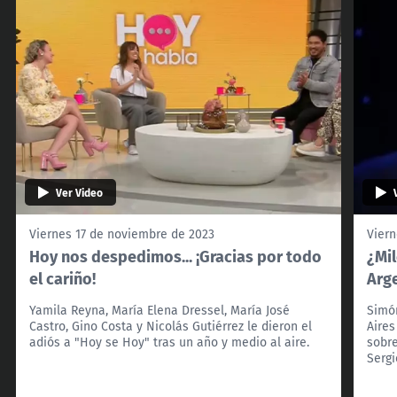
Ver Video
Viernes 17 de noviembre de 2023
Viern
Hoy nos despedimos... ¡Gracias por todo
¿Mi
el cariño!
Arg
Yamila Reyna, María Elena Dressel, María José
Simón
Castro, Gino Costa y Nicolás Gutiérrez le dieron el
Aires
adiós a "Hoy se Hoy" tras un año y medio al aire.
sobre
Serg