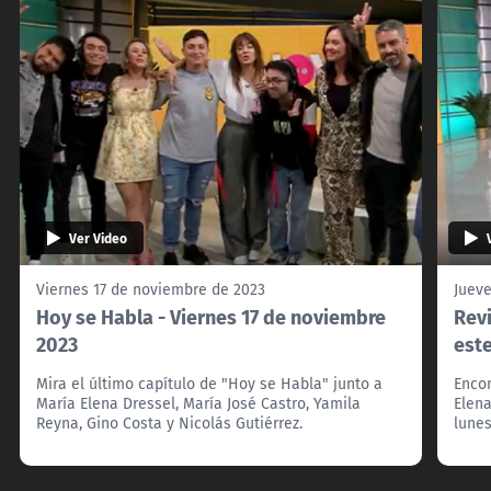
Ver Video
Viernes 17 de noviembre de 2023
Juev
Hoy se Habla - Viernes 17 de noviembre
Revi
2023
est
Mira el último capítulo de "Hoy se Habla" junto a
Enco
María Elena Dressel, María José Castro, Yamila
Elena
Reyna, Gino Costa y Nicolás Gutiérrez.
lunes