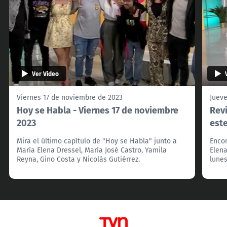
Ver Video
Viernes 17 de noviembre de 2023
Juev
Hoy se Habla - Viernes 17 de noviembre
Revi
2023
est
Mira el último capítulo de "Hoy se Habla" junto a
Enco
María Elena Dressel, María José Castro, Yamila
Elena
Reyna, Gino Costa y Nicolás Gutiérrez.
lunes