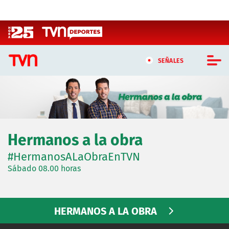
Click acá para ir directamente al contenido
SEÑALES
CASTING MASTERCHEF CHILE
CASTING TVN VERTICAL
Hermanos a la obra
TVN VERTICAL
#HermanosALaObraEnTVN
TVN PLAY
Sábado 08.00 horas
PROGRAMAS
HERMANOS A LA OBRA
TELESERIES