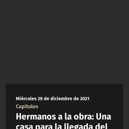
NTV
ACTUALIDAD Y TENDENCIAS
CORPORATIVO Y TRANSPARENCIA
CANAL DE DENUNCIAS
ÁREA DE PROYECTOS
Miércoles 29 de diciembre de 2021
Capítulos
Hermanos a la obra: Una
casa para la llegada del