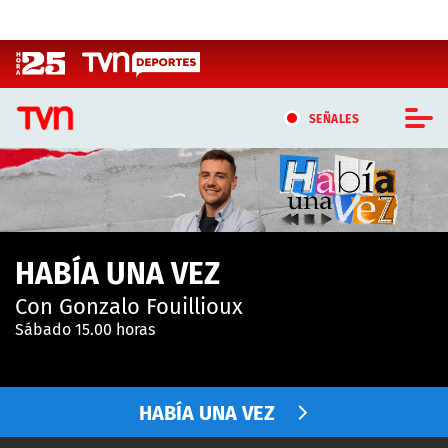
Click acá para ir directamente al contenido
SEÑALES
CASTING MASTERCHEF CHILE
CASTING TVN VERTICAL
HABÍA UNA VEZ
TVN VERTICAL
Con Gonzalo Fouillioux
TVN PLAY
Sábado 15.00 horas
PROGRAMAS
HABÍA UNA VEZ
TELESERIES