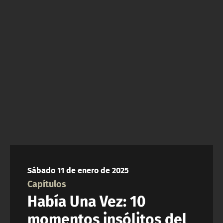
NTV
ACTUALIDAD Y TENDENCIAS
CORPORATIVO Y TRANSPARENCIA
CANAL DE DENUNCIAS
ÁREA DE PROYECTOS
Sábado 11 de enero de 2025
Capítulos
Había Una Vez: 10
momentos insólitos del