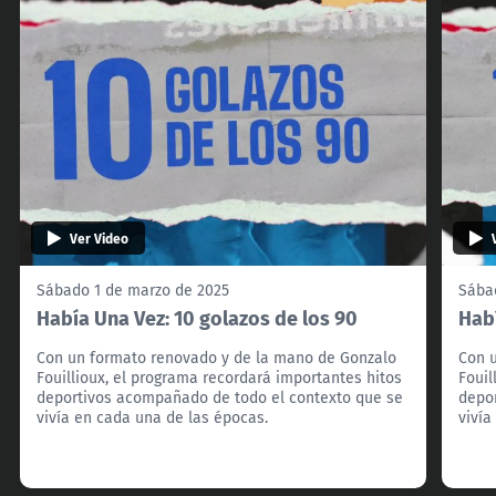
Ver Video
Sábado 1 de marzo de 2025
Sába
Había Una Vez: 10 golazos de los 90
Habí
Con un formato renovado y de la mano de Gonzalo
Con 
Fouillioux, el programa recordará importantes hitos
Fouil
deportivos acompañado de todo el contexto que se
depo
vivía en cada una de las épocas.
vivía