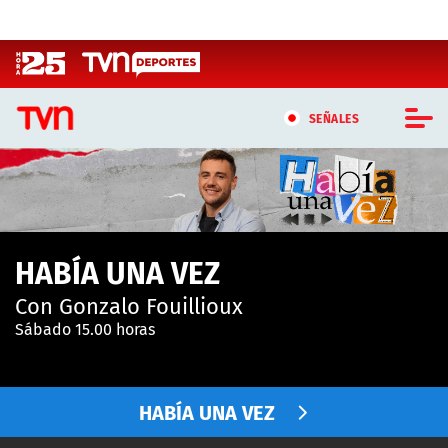
Click acá para ir directamente al contenido
SEÑALES
CASTING MASTERCHEF CHILE
CASTING TVN VERTICAL
HABÍA UNA VEZ
TVN VERTICAL
Con Gonzalo Fouillioux
TVN PLAY
Sábado 15.00 horas
PROGRAMAS
HABÍA UNA VEZ
TELESERIES