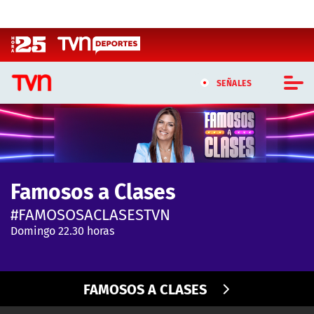
Click acá para ir directamente al contenido
SEÑALES
CASTING MASTERCHEF CHILE
CASTING TVN VERTICAL
Famosos a Clases
TVN VERTICAL
#FAMOSOSACLASESTVN
TVN PLAY
Domingo 22.30 horas
PROGRAMAS
FAMOSOS A CLASES
TELESERIES