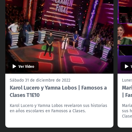
Ver Video
Sábado 31 de diciembre de 2022
Lune
Karol Lucero y Yamna Lobos | Famosos a
Marí
Clases T1E10
| F
Karol Lucero y Yamna Lobos revelaron sus historias
María
en años escolares en Famosos a Clases.
sus h
Clase