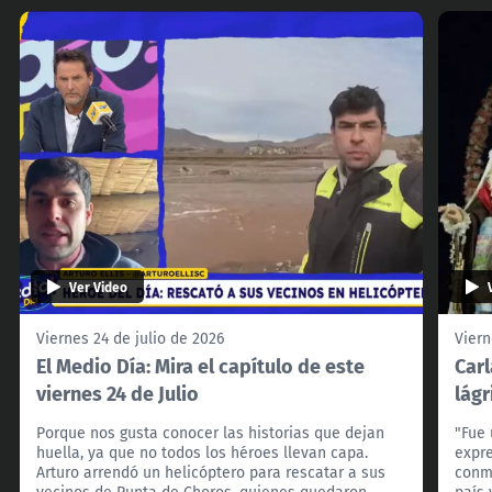
Ver Video
Viernes 24 de julio de 2026
Viern
El Medio Día: Mira el capítulo de este
Carl
viernes 24 de Julio
lágr
Porque nos gusta conocer las historias que dejan
"Fue 
huella, ya que no todos los héroes llevan capa.
expre
Arturo arrendó un helicóptero para rescatar a sus
conm
vecinos de Punta de Choros, quienes quedaron
país 