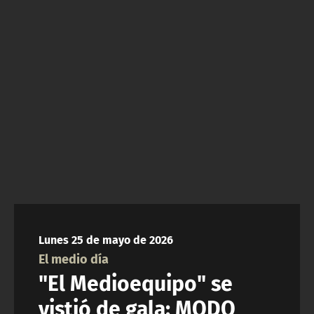
NTV
ACTUALIDAD Y TENDENCIAS
CORPORATIVO Y TRANSPARENCIA
CANAL DE DENUNCIAS
ÁREA DE PROYECTOS
Lunes 25 de mayo de 2026
El medio día
"El Medioequipo" se
vistió de gala: MODO