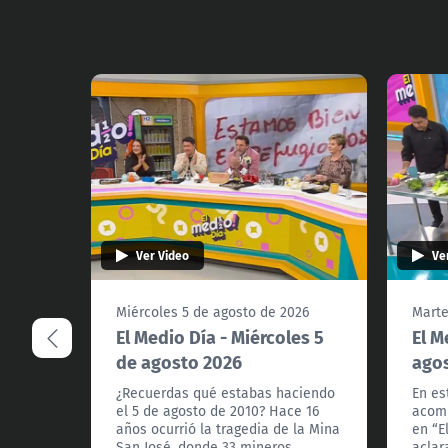
Ver Video
Ve
Miércoles 5 de agosto de 2026
Marte
El Medio Día - Miércoles 5
El M
de agosto 2026
ago
¿Recuerdas qué estabas haciendo
En es
el 5 de agosto de 2010? Hace 16
acomp
años ocurrió la tragedia de la Mina
en “E
San José, donde 33 mineros
aclar