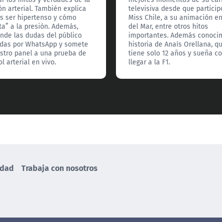
ón arterial. También explica
televisiva desde que particip
s ser hipertenso y cómo
Miss Chile, a su animación e
ta” a la presión. Además,
del Mar, entre otros hitos
nde las dudas del público
importantes. Además conoci
das por WhatsApp y somete
historia de Anaís Orellana, q
stro panel a una prueba de
tiene solo 12 años y sueña c
l arterial en vivo.
llegar a la F1.
idad
Trabaja con nosotros