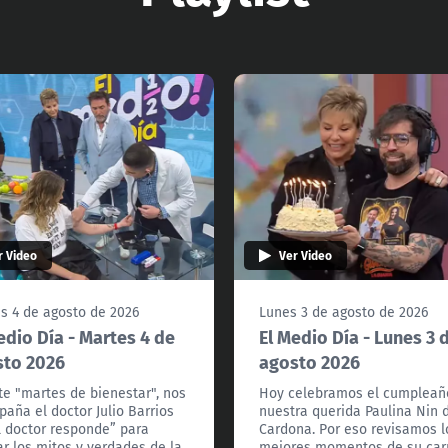
r Video
Ver Video
s 4 de agosto de 2026
Lunes 3 de agosto de 2026
edio Día - Martes 4 de
El Medio Día - Lunes 3 
sto 2026
agosto 2026
te "martes de bienestar", nos
Hoy celebramos el cumpleañ
aña el doctor Julio Barrios
nuestra querida Paulina Nin 
l doctor responde” para
Cardona. Por eso revisamos l
ar los mitos y verdades de la
mejores momentos de su car