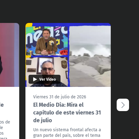
Ver Video
Ver 
Viernes 31 de julio de 2026
Jueves 
de
El Medio Día: Mira el
El Me
capítulo de este viernes 31
julio
de julio
os de
¡Llegó 
de
parano
Un nuevo sistema frontal afecta a
os
histori
gran parte del país, sobre el tema
rera
que an