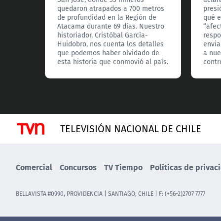
quedaron atrapados a 700 metros
presi
de profundidad en la Región de
qué e
Atacama durante 69 días. Nuestro
“afec
historiador, Cristóbal García-
respo
Huidobro, nos cuenta los detalles
envia
que podemos haber olvidado de
a nue
esta historia que conmovió al país.
contro
TELEVISIÓN NACIONAL DE CHILE
Comercial
Concursos
TV Tiempo
Políticas de privac
BELLAVISTA #0990, PROVIDENCIA | SANTIAGO, CHILE | F: (+56-2)2707 7777