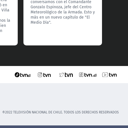
conversamos con el Comandante
ó en
investi
Gonzalo Espinoza, jefe del Centro
n Viña
Además
Meteorológico de la Armada. Esto y
Ayún, q
más en un nuevo capítulo de "El
mos la
sueños
Medio Día".
uien
mister
on
©2022 TELEVISIÓN NACIONAL DE CHILE. TODOS LOS DERECHOS RESERVADOS