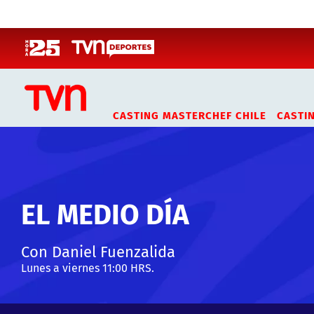
Click acá para ir directamente al contenido
CASTING MASTERCHEF CHILE
CASTI
EL MEDIO DÍA
Con Daniel Fuenzalida
Lunes a viernes 11:00 HRS.