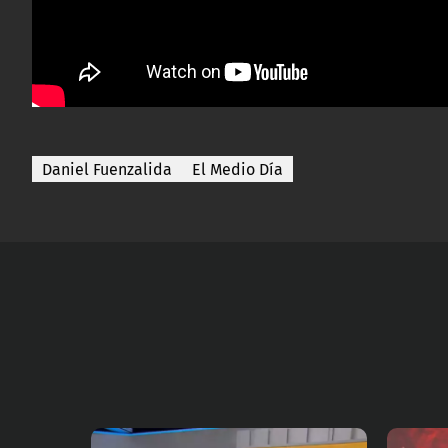
Daniel Fuenzalida
El Medio Día