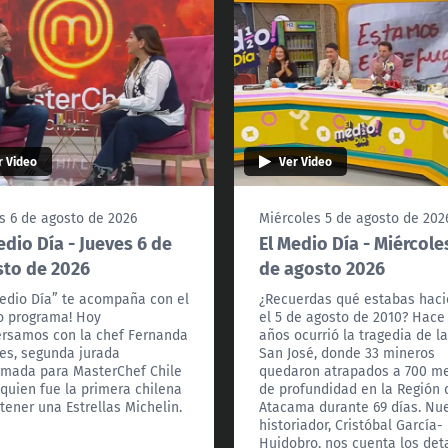
r Video
Ver Video
s 6 de agosto de 2026
Miércoles 5 de agosto de 202
edio Día - Jueves 6 de
El Medio Día - Miércole
to de 2026
de agosto 2026
Medio Día” te acompaña con el
¿Recuerdas qué estabas hac
 programa! Hoy
el 5 de agosto de 2010? Hace
rsamos con la chef Fernanda
años ocurrió la tragedia de l
es, segunda jurada
San José, donde 33 mineros
rmada para MasterChef Chile
quedaron atrapados a 700 m
 quien fue la primera chilena
de profundidad en la Región 
tener una Estrellas Michelin.
Atacama durante 69 días. Nu
historiador, Cristóbal García-
Huidobro, nos cuenta los det