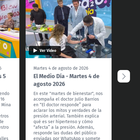
Ver Video
Ver 
6
Martes 4 de agosto de 2026
Lunes 
s 5
El Medio Día - Martes 4 de
El Me
agosto 2026
agos
iendo
En este "martes de bienestar", nos
Hoy ce
 16
acompaña el doctor Julio Barrios
nuestr
a Mina
en “El doctor responde” para
Cardon
aclarar los mitos y verdades de la
mejore
etros
presión arterial. También explica
televis
de
qué es ser hipertenso y cómo
Miss Ch
estro
“afecta” a la presión. Además,
del Mar
responde las dudas del público
import
alles
enviadas por WhatsApp y somete
histori