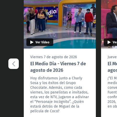
Ver Video
Ve
Viernes 7 de agosto de 2026
Jueve
El Medio Día - Viernes 7 de
El M
agosto de 2026
agos
Hoy disfrutamos junto a Charly
¡“El 
Sosa y los éxitos del Grupo
medio
Chocolate. Además, como cada
conve
viernes, los panelistas e invitados,
Fuent
esta vez de NTV, jugaron a adivinar
confi
el “Personaje Incógnito”. ¿Quién
2026,
estará detrás de Miguel de la
en ob
película de Coco?